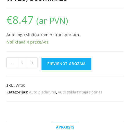
€
8.47
(ar PVN)
Auto logu slotiņa komerctransportam.
Noliktavā 4 prece/-es
-
+
PIEVIENOT GROZAM
SKU:
WT20
Kategorijas:
Auto piederumi
,
Auto stikla tīrītāja slotiņas
APRAKSTS