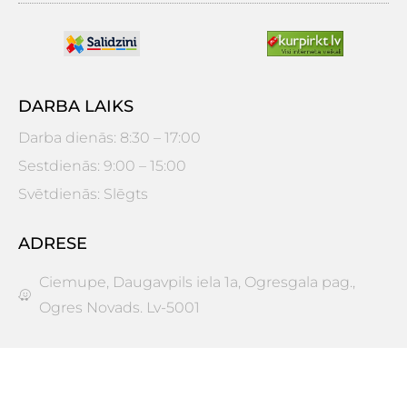
DARBA LAIKS
Darba dienās: 8:30 – 17:00
Sestdienās: 9:00 – 15:00
Svētdienās: Slēgts
ADRESE
Ciemupe, Daugavpils iela 1a, Ogresgala pag.,
Ogres Novads. Lv-5001