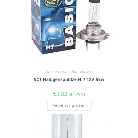
Auto piederumi
,
Auto spuldzes
SCT Halogēnspuldze H-7 12V-55w
€
3.83
(ar PVN)
Pievienot grozam