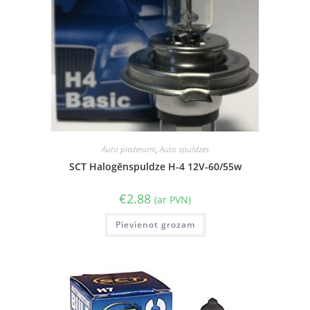
Auto piederumi
,
Auto spuldzes
SCT Halogēnspuldze H-4 12V-60/55w
€
2.88
(ar PVN)
Pievienot grozam