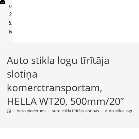
a
2
6.
lv
Auto stikla logu tīrītāja
slotiņa
komerctransportam,
HELLA WT20, 500mm/20”
>
Auto piederumi
>
Auto stikla tīrītāja slotiņas
>
Auto stikla logu 