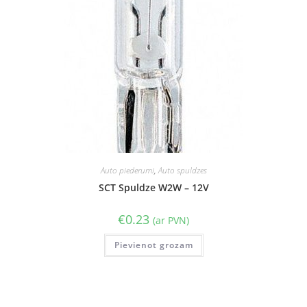
Auto piederumi
,
Auto spuldzes
SCT Spuldze W2W – 12V
€
0.23
(ar PVN)
Pievienot grozam