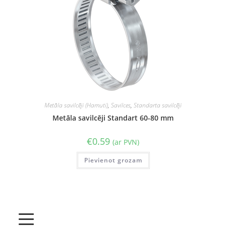
Metāla savilcēji (Hamuti)
,
Savilces
,
Standarta savilcēji
Metāla savilcēji Standart 60-80 mm
€
0.59
(ar PVN)
Pievienot grozam