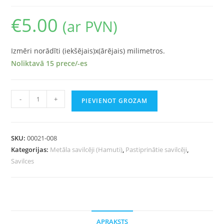
€
5.00
(ar PVN)
Izmēri norādīti (iekšējais)x(ārējais) milimetros.
Noliktavā 15 prece/-es
-
+
PIEVIENOT GROZAM
SKU:
00021-008
Kategorijas:
Metāla savilcēji (Hamuti)
,
Pastiprinātie savilcēji
,
Savilces
APRAKSTS