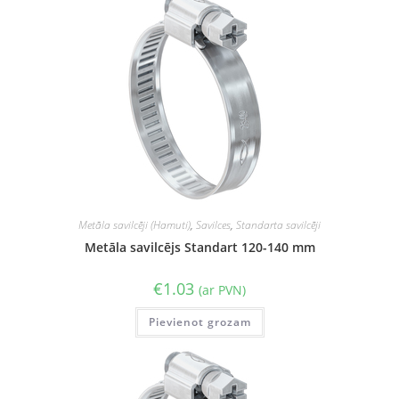
Metāla savilcēji (Hamuti)
,
Savilces
,
Standarta savilcēji
Metāla savilcējs Standart 120-140 mm
€
1.03
(ar PVN)
Pievienot grozam