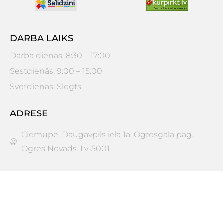
DARBA LAIKS
Darba dienās: 8:30 – 17:00
Sestdienās: 9:00 – 15:00
Svētdienās: Slēgts
ADRESE
Ciemupe, Daugavpils iela 1a, Ogresgala pag.,
Ogres Novads. Lv-5001