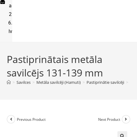
a
2
6.
lv
Pastiprinātais metāla
savilcējs 131-139 mm
>
Savilces
>
Metāla savilcēji (Hamuti)
>
Pastiprinātie savilcēji
>
Pas
Previous Product
Next Product