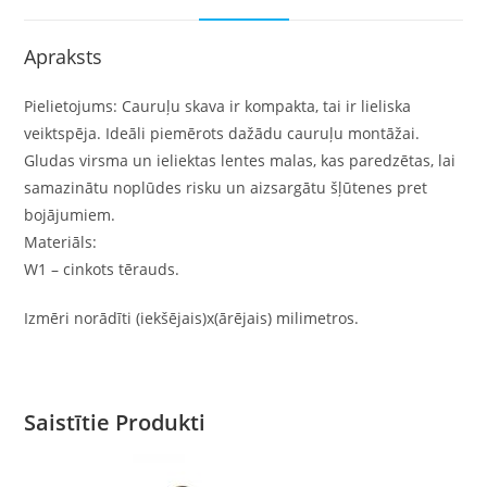
Apraksts
Pielietojums: Cauruļu skava ir kompakta, tai ir lieliska
veiktspēja. Ideāli piemērots dažādu cauruļu montāžai.
Gludas virsma un ieliektas lentes malas, kas paredzētas, lai
samazinātu noplūdes risku un aizsargātu šļūtenes pret
bojājumiem.
Materiāls:
W1 – cinkots tērauds.
Izmēri norādīti (iekšējais)x(ārējais) milimetros.
Saistītie Produkti