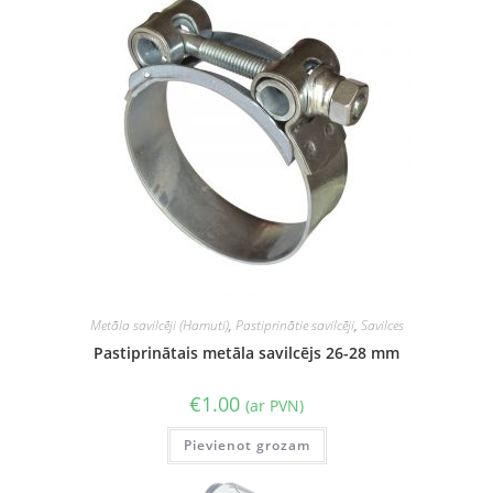
Metāla savilcēji (Hamuti)
,
Pastiprinātie savilcēji
,
Savilces
Pastiprinātais metāla savilcējs 26-28 mm
€
1.00
(ar PVN)
Pievienot grozam