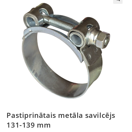
🔍
Pastiprinātais metāla savilcējs
131-139 mm