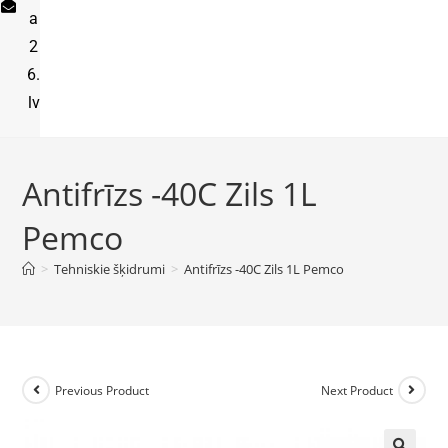
a
2
6.
lv
Antifrīzs -40C Zils 1L
Pemco
>
Tehniskie šķidrumi
>
Antifrīzs -40C Zils 1L Pemco
Previous Product
Next Product