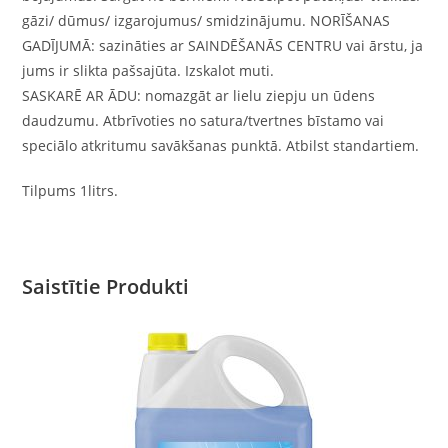
gāzi/ dūmus/ izgarojumus/ smidzinājumu. NORĪŠANAS
GADĪJUMĀ: sazināties ar SAINDĒŠANĀS CENTRU vai ārstu, ja
jums ir slikta pašsajūta. Izskalot muti.
SASKARĒ AR ĀDU: nomazgāt ar lielu ziepju un ūdens
daudzumu. Atbrīvoties no satura/tvertnes bīstamo vai
speciālo atkritumu savākšanas punktā. Atbilst standartiem.
Tilpums 1litrs.
Saistītie Produkti