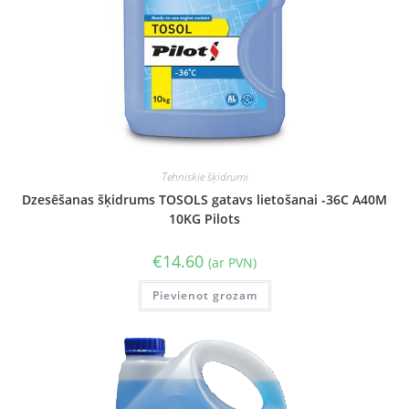
Tehniskie šķidrumi
Dzesēšanas šķidrums TOSOLS gatavs lietošanai -36C A40M
10KG Pilots
€
14.60
(ar PVN)
Pievienot grozam