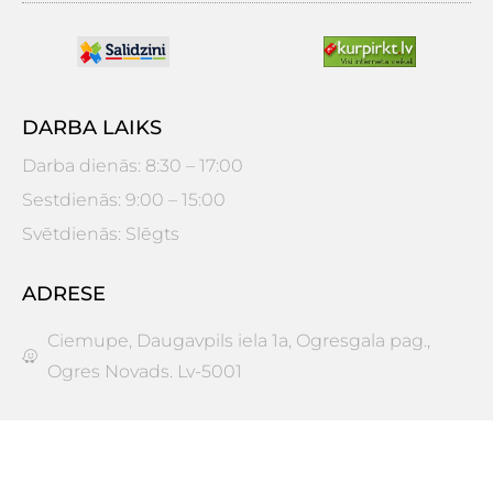
DARBA LAIKS
Darba dienās: 8:30 – 17:00
Sestdienās: 9:00 – 15:00
Svētdienās: Slēgts
ADRESE
Ciemupe, Daugavpils iela 1a, Ogresgala pag.,
Ogres Novads. Lv-5001