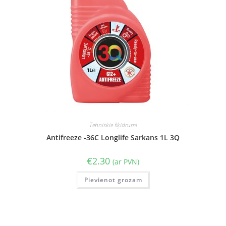
Tehniskie šķidrumi
Antifreeze -36C Longlife Sarkans 1L 3Q
€
2.30
(ar PVN)
Pievienot grozam