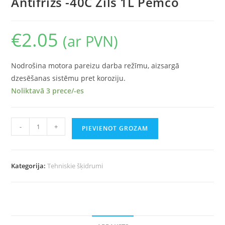
Antifrīzs -40C Zils 1L Pemco
€
2.05
(ar PVN)
Nodrošina motora pareizu darba režīmu, aizsargā
dzesēšanas sistēmu pret koroziju.
Noliktavā 3 prece/-es
-
+
PIEVIENOT GROZAM
Kategorija:
Tehniskie šķidrumi