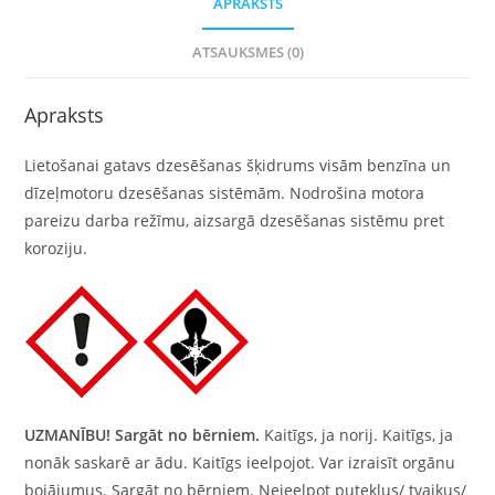
APRAKSTS
ATSAUKSMES (0)
Apraksts
Lietošanai gatavs dzesēšanas šķidrums visām benzīna un
dīzeļmotoru dzesēšanas sistēmām. Nodrošina motora
pareizu darba režīmu, aizsargā dzesēšanas sistēmu pret
koroziju.
UZMANĪBU!
Sargāt no bērniem.
Kaitīgs, ja norij. Kaitīgs, ja
nonāk saskarē ar ādu. Kaitīgs ieelpojot. Var izraisīt orgānu
bojājumus. Sargāt no bērniem. Neieelpot putekļus/ tvaikus/