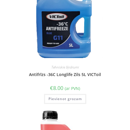
Tehniskie šķidrumi
Antifrīzs -36C Longlife Zils 5L VICToil
€
8.00
(ar PVN)
Pievienot grozam