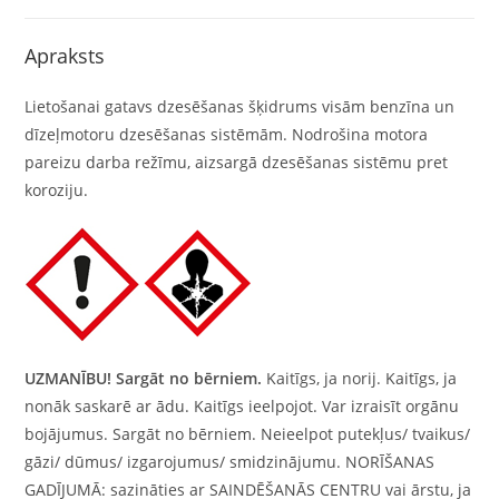
Apraksts
Lietošanai gatavs dzesēšanas šķidrums visām benzīna un
dīzeļmotoru dzesēšanas sistēmām. Nodrošina motora
pareizu darba režīmu, aizsargā dzesēšanas sistēmu pret
koroziju.
UZMANĪBU!
Sargāt no bērniem.
Kaitīgs, ja norij. Kaitīgs, ja
nonāk saskarē ar ādu. Kaitīgs ieelpojot. Var izraisīt orgānu
bojājumus. Sargāt no bērniem. Neieelpot putekļus/ tvaikus/
gāzi/ dūmus/ izgarojumus/ smidzinājumu. NORĪŠANAS
GADĪJUMĀ: sazināties ar SAINDĒŠANĀS CENTRU vai ārstu, ja