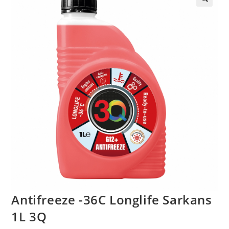
🔍
Antifreeze -36C Longlife Sarkans
1L 3Q