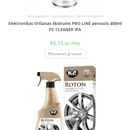
Auto piederumi
,
Auto piederumi
,
Tehniskie šķidrumi
Elektronikas tīrīšanas šķidrums PRO-LINE aerosols 400ml
PC CLEANER IPA
€
6.15
(ar PVN)
Pievienot grozam