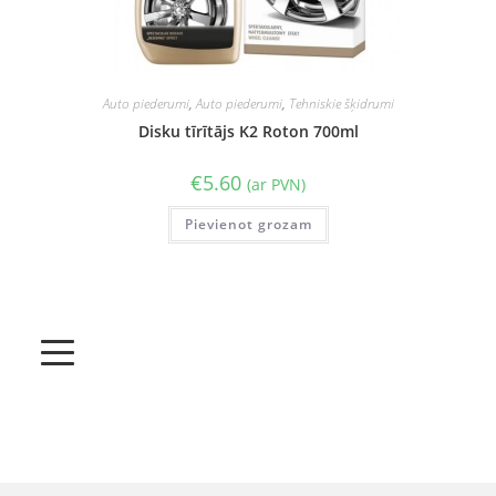
Auto piederumi
,
Auto piederumi
,
Tehniskie šķidrumi
Disku tīrītājs K2 Roton 700ml
€
5.60
(ar PVN)
Pievienot grozam