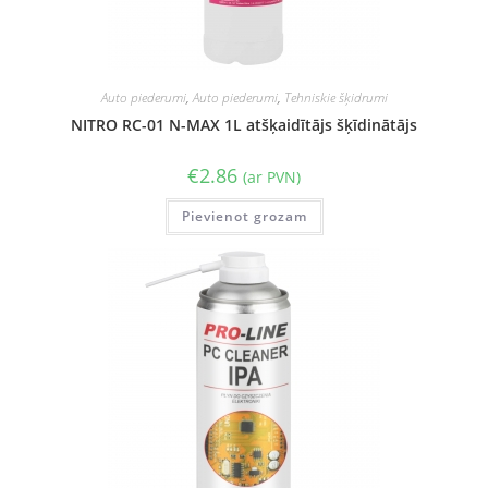
Auto piederumi
,
Auto piederumi
,
Tehniskie šķidrumi
NITRO RC-01 N-MAX 1L atšķaidītājs šķīdinātājs
€
2.86
(ar PVN)
Pievienot grozam