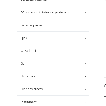
Dārza un meža tehnikas piederumi
›
Dažādas preces
Eļļas
›
Gaisa krāni
Gultņi
›
Hidraulika
›
A
Higiēnas preces
›
A
Instrumenti
›