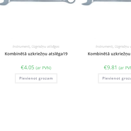
Instrumenti
,
Uzgriežņu atlsēgas
Instrumenti
,
Uzgriežņu 
Kombinētā uzkriežņu atslēga19
Kombinētā uzkriežņu
€
4.05
€
9.81
(ar PVN)
(ar PV
Pievienot grozam
Pievienot gro