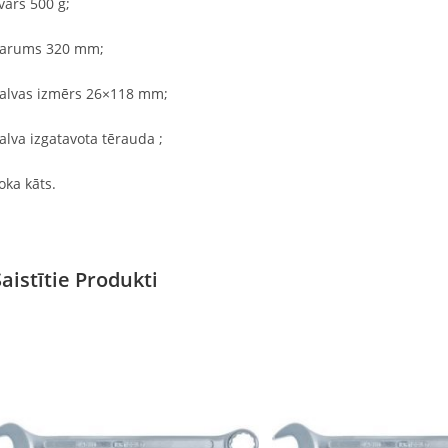
vars 500 g;
arums 320 mm;
alvas izmērs 26×118 mm;
alva izgatavota tērauda ;
oka kāts.
Saistītie Produkti