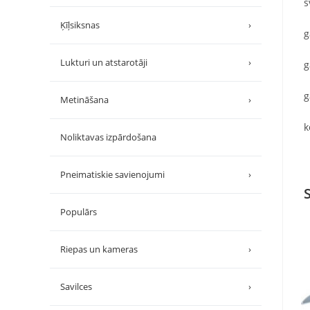
s
Ķīļsiksnas
›
g
Lukturi un atstarotāji
›
g
g
Metināšana
›
k
Noliktavas izpārdošana
Pneimatiskie savienojumi
›
Populārs
Riepas un kameras
›
Savilces
›