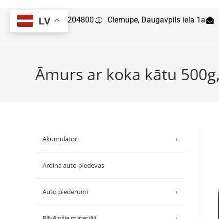
29204800
Ciemupe, Daugavpils iela 1a
LV
Āmurs ar koka kātu 500g
Akumulatori
›
Ardina auto piedevas
Auto piederumi
›
Blīvējošie materiāli
›