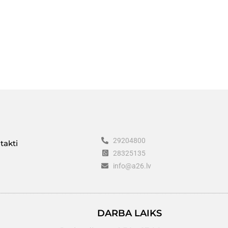
29204800
takti
28325135
info@a26.lv
DARBA LAIKS