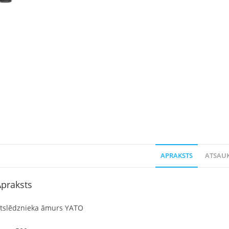
APRAKSTS
ATSAUK
praksts
tslēdznieka āmurs YATO