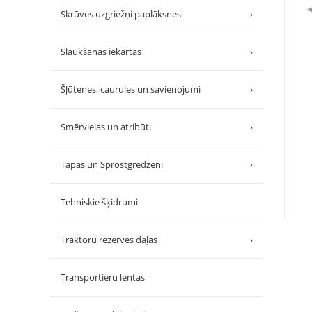
Skrūves uzgriežņi paplāksnes
›
Slaukšanas iekārtas
›
Šļūtenes, caurules un savienojumi
›
Smērvielas un atribūti
›
Tapas un Sprostgredzeni
›
Tehniskie šķidrumi
Traktoru rezerves daļas
›
Transportieru lentas