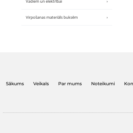
Vadiem un elektrībai
›
Virpošanas materiāls buksēm
›
Sākums
Veikals
Par mums
Noteikumi
Kon