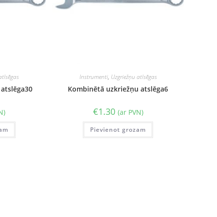
atlsēgas
Instrumenti
,
Uzgriežņu atlsēgas
 atslēga30
Kombinētā uzkriežņu atslēga6
€
1.30
N)
(ar PVN)
zam
Pievienot grozam