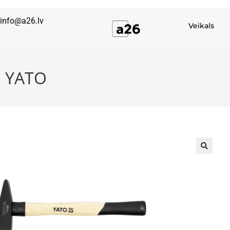
info@a26.lv
Veikals
, YATO
🔍