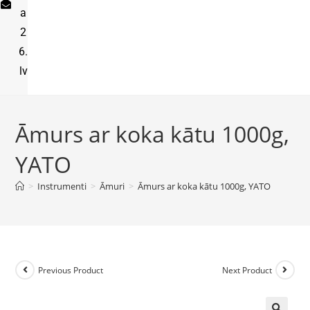
a
2
6.
lv
Āmurs ar koka kātu 1000g,
YATO
>
Instrumenti
>
Āmuri
>
Āmurs ar koka kātu 1000g, YATO
Previous Product
Next Product