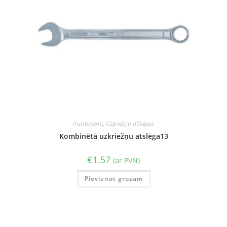
Instrumenti
,
Uzgriežņu atlsēgas
Kombinētā uzkriežņu atslēga13
€
1.57
(ar PVN)
Pievienot grozam