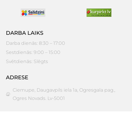
DARBA LAIKS
Darba dienās: 8:30 – 17:00
Sestdienās: 9:00 – 15:00
Svētdienās: Slēgts
ADRESE
Ciemupe, Daugavpils iela 1a, Ogresgala pag.,
Ogres Novads. Lv-5001