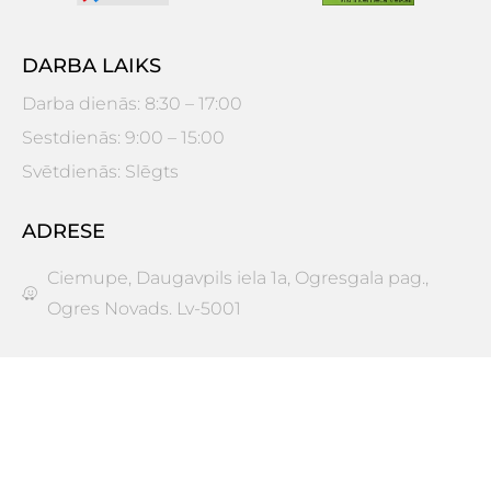
DARBA LAIKS
Darba dienās: 8:30 – 17:00
Sestdienās: 9:00 – 15:00
Svētdienās: Slēgts
ADRESE
Ciemupe, Daugavpils iela 1a, Ogresgala pag.,
Ogres Novads. Lv-5001