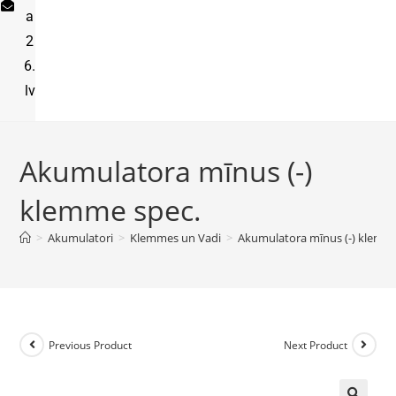
a
2
6.
lv
Akumulatora mīnus (-)
klemme spec.
>
Akumulatori
>
Klemmes un Vadi
>
Akumulatora mīnus (-) klemm
Previous Product
Next Product