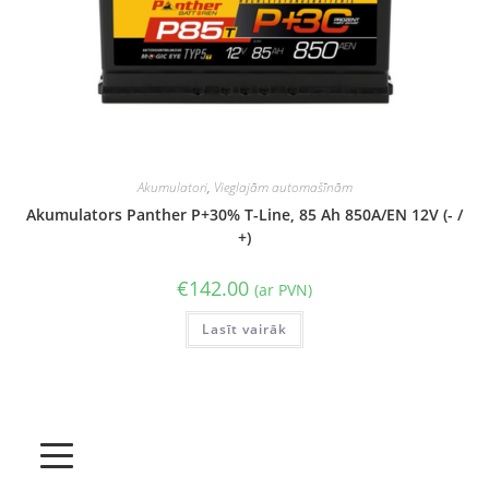
Akumulatori
,
Vieglajām automašīnām
Akumulators Panther P+30% T-Line, 85 Ah 850A/EN 12V (- /
+)
€
142.00
(ar PVN)
Lasīt vairāk