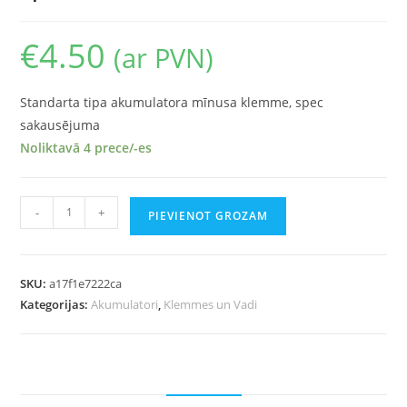
€
4.50
(ar PVN)
Standarta tipa akumulatora mīnusa klemme, spec
sakausējuma
Noliktavā 4 prece/-es
-
+
PIEVIENOT GROZAM
SKU:
a17f1e7222ca
Kategorijas:
Akumulatori
,
Klemmes un Vadi