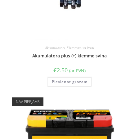
Akumulatori
,
Klemmes un Vadi
Akumulatora plus (+) klemme svina
€
2.50
(ar PVN)
Pievienot grozam
NAV PIEEJAMS