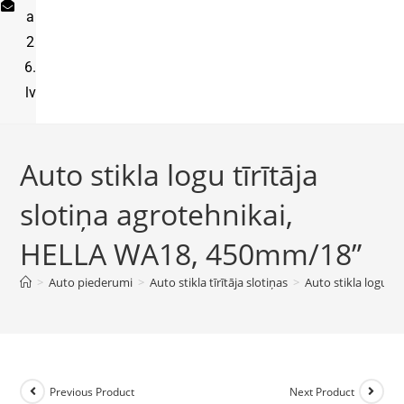
a
2
6.
lv
Auto stikla logu tīrītāja
slotiņa agrotehnikai,
HELLA WA18, 450mm/18”
>
Auto piederumi
>
Auto stikla tīrītāja slotiņas
>
Auto stikla logu t
Previous Product
Next Product