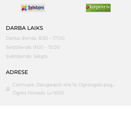
DARBA LAIKS
Darba dienās: 8:30 – 17:00
Sestdienās: 9:00 – 15:00
Svētdienās: Slēgts
ADRESE
Ciemupe, Daugavpils iela 1a, Ogresgala pag.,
Ogres Novads. Lv-5001