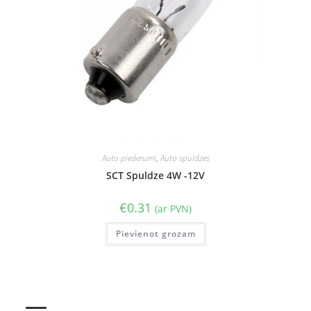
Auto piederumi
,
Auto spuldzes
SCT Spuldze 4W -12V
€
0.31
(ar PVN)
Pievienot grozam