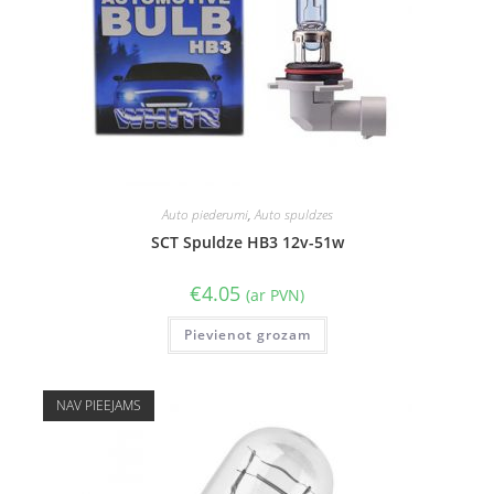
Auto piederumi
,
Auto spuldzes
SCT Spuldze HB3 12v-51w
€
4.05
(ar PVN)
Pievienot grozam
NAV PIEEJAMS