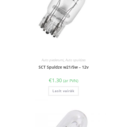
Auto piederumi
,
Auto spuldzes
SCT Spuldze w21/5w – 12v
€
1.30
(ar PVN)
Lasīt vairāk