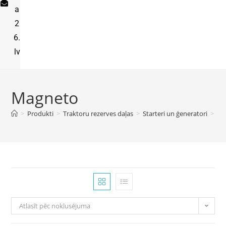
a
2
6.
lv
Magneto
>
Produkti
>
Traktoru rezerves daļas
>
Starteri un ģeneratori
>
Ma
Atlasīt pēc noklusējuma