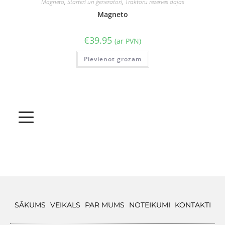
Magneto
,
Starteri un ģeneratori
,
Traktoru rezerves daļas
Magneto
€
39.95
(ar PVN)
Pievienot grozam
SĀKUMS
VEIKALS
PAR MUMS
NOTEIKUMI
KONTAKTI