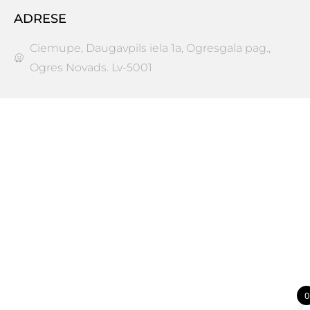
ADRESE
Ciemupe, Daugavpils iela 1a, Ogresgala pag.,
Ogres Novads. Lv-5001
0