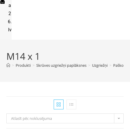
a
2
6.
lv
M14 x 1
>
Produkti
>
Skrūves uzgriežņi paplāksnes
>
Uzgriežņi
>
Paškontrē
Atlasīt pēc noklusējuma