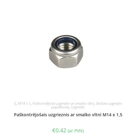
5
,
M14 x 1
,
Paškontrējošie uzgriežņi ar smalko vītni
,
Skrūves uzgriežņi
paplāksnes
,
Uzgriežņi
Paškontrējošais uzgrieznis ar smalko vītni M14 x 1,5
€
0.42
(ar PVN)