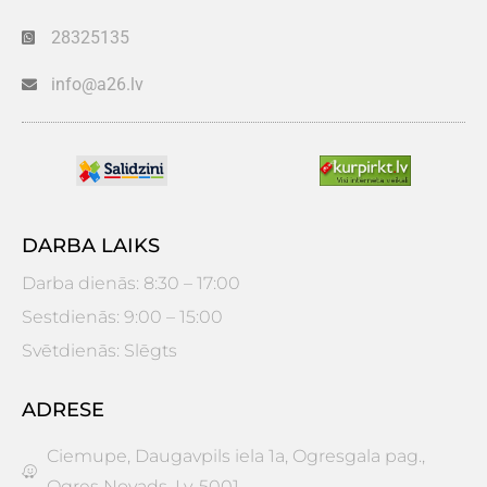
28325135
info@a26.lv
DARBA LAIKS
Darba dienās: 8:30 – 17:00
Sestdienās: 9:00 – 15:00
Svētdienās: Slēgts
ADRESE
Ciemupe, Daugavpils iela 1a, Ogresgala pag.,
Ogres Novads. Lv-5001