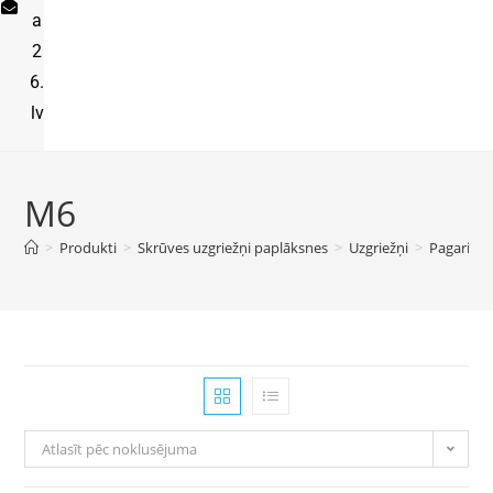
a
2
6.
lv
M6
>
Produkti
>
Skrūves uzgriežņi paplāksnes
>
Uzgriežņi
>
Pagarināt
Atlasīt pēc noklusējuma