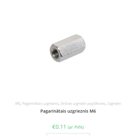
M6
,
Pagarinātais uzgrieznis
,
Skrūves uzgriežņi paplāksnes
,
Uzgriežņi
Pagarinātais uzgrieznis M6
€
0.11
(ar PVN)