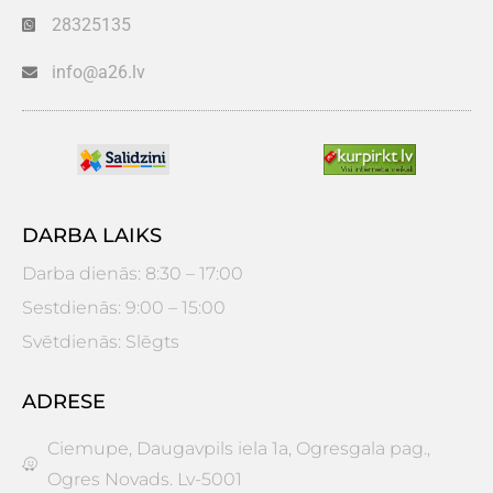
28325135
info@a26.lv
DARBA LAIKS
Darba dienās: 8:30 – 17:00
Sestdienās: 9:00 – 15:00
Svētdienās: Slēgts
ADRESE
Ciemupe, Daugavpils iela 1a, Ogresgala pag.,
Ogres Novads. Lv-5001