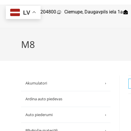
29204800
Ciemupe, Daugavpils iela 1a
LV
M8
Akumulatori
›
Ardina auto piedevas
Auto piederumi
›
Blīvējošie materiāli
›