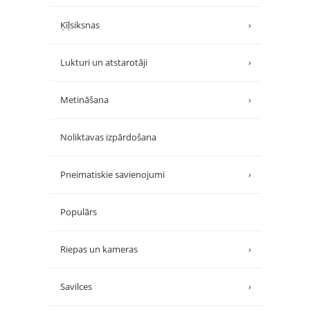
Ķīļsiksnas
›
Lukturi un atstarotāji
›
Metināšana
›
Noliktavas izpārdošana
Pneimatiskie savienojumi
›
Populārs
Riepas un kameras
›
Savilces
›