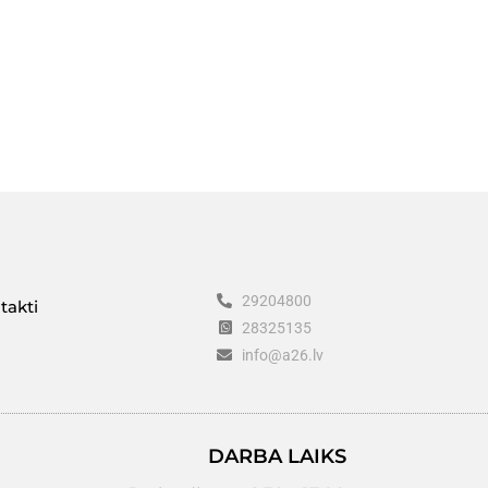
29204800
takti
28325135
info@a26.lv
DARBA LAIKS