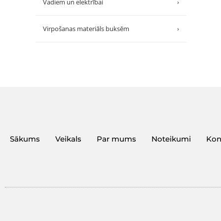
Vadiem un elektrībai
›
Virpošanas materiāls buksēm
›
Sākums
Veikals
Par mums
Noteikumi
Kon