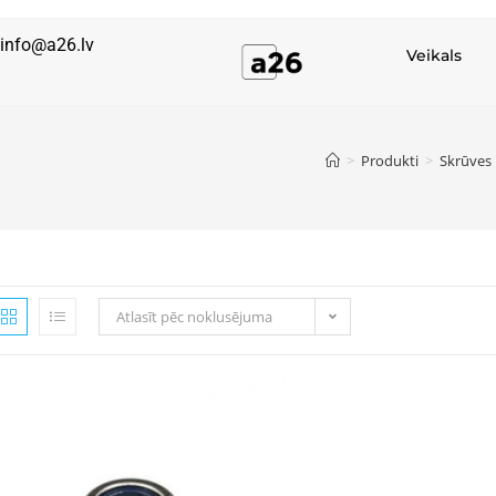
info@a26.lv
Veikals
>
Produkti
>
Skrūves 
Atlasīt pēc noklusējuma