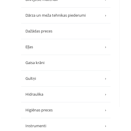
Dārza un meža tehnikas piederumi
›
Dažādas preces
Eļļas
›
Gaisa krāni
Gultņi
›
Hidraulika
›
Higiēnas preces
›
Instrumenti
›