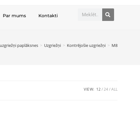
Par mums
Kontakti
uzgriežņi paplāksnes
>
Uzgriežņi
>
Kontrējošie uzgriežņi
>
M8
VIEW:
12
24
ALL