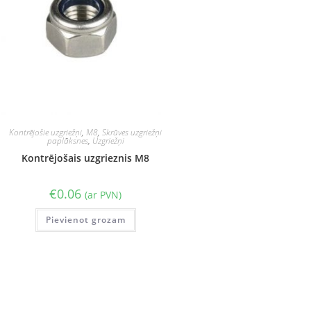
Kontrējošie uzgriežņi
,
M8
,
Skrūves uzgriežņi
paplāksnes
,
Uzgriežņi
Kontrējošais uzgrieznis M8
€
0.06
(ar PVN)
Pievienot grozam