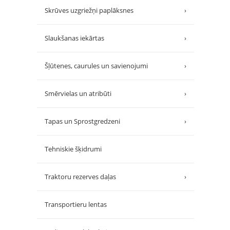
Skrūves uzgriežņi paplāksnes
›
Slaukšanas iekārtas
›
Šļūtenes, caurules un savienojumi
›
Smērvielas un atribūti
›
Tapas un Sprostgredzeni
›
Tehniskie šķidrumi
Traktoru rezerves daļas
›
Transportieru lentas