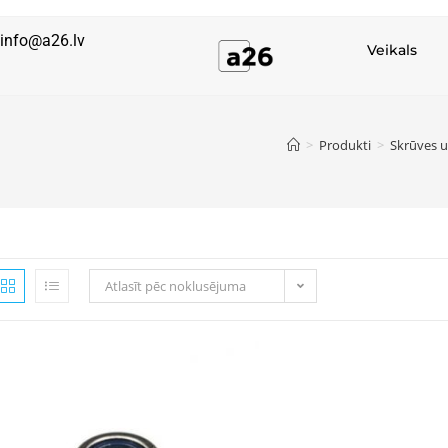
info@a26.lv
Veikals
>
Produkti
>
Skrūves u
Atlasīt pēc noklusējuma