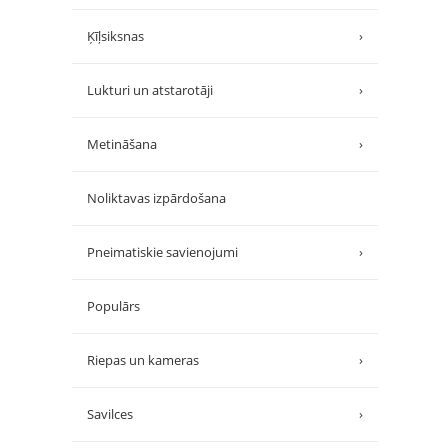
Ķīļsiksnas
›
Lukturi un atstarotāji
›
Metināšana
›
Noliktavas izpārdošana
Pneimatiskie savienojumi
›
Populārs
Riepas un kameras
›
Savilces
›