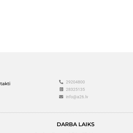
29204800
takti
28325135
info@a26.lv
DARBA LAIKS