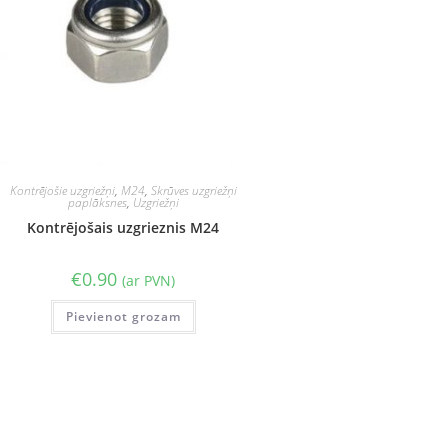
Kontrējošie uzgriežņi
,
M24
,
Skrūves uzgriežņi
paplāksnes
,
Uzgriežņi
Kontrējošais uzgrieznis M24
€
0.90
(ar PVN)
Pievienot grozam