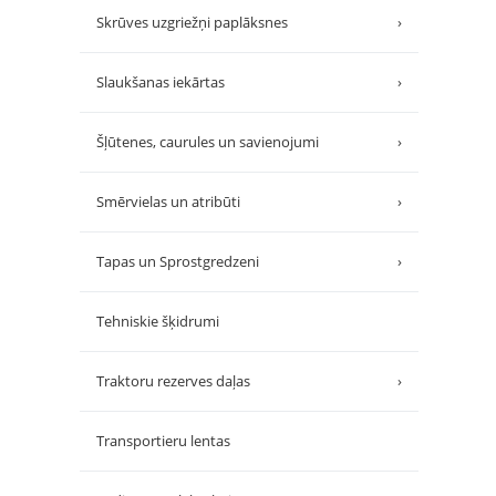
Skrūves uzgriežņi paplāksnes
›
Slaukšanas iekārtas
›
Šļūtenes, caurules un savienojumi
›
Smērvielas un atribūti
›
Tapas un Sprostgredzeni
›
Tehniskie šķidrumi
Traktoru rezerves daļas
›
Transportieru lentas