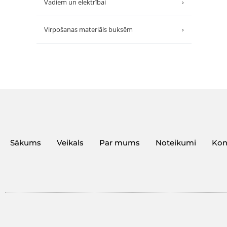
Vadiem un elektrībai
›
Virpošanas materiāls buksēm
›
Sākums
Veikals
Par mums
Noteikumi
Kon