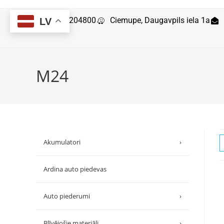
29204800
Ciemupe, Daugavpils iela 1a
LV
M24
Akumulatori
›
Ardina auto piedevas
Auto piederumi
›
Blīvējošie materiāli
›