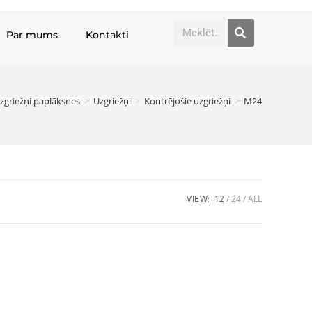
Par mums
Kontakti
zgriežņi paplāksnes
>
Uzgriežņi
>
Kontrējošie uzgriežņi
>
M24
VIEW:
12
24
ALL