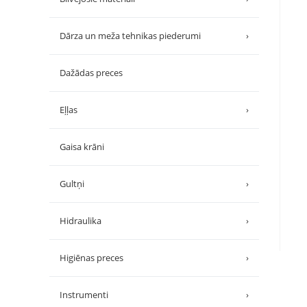
Dārza un meža tehnikas piederumi
›
Dažādas preces
Eļļas
›
Gaisa krāni
Gultņi
›
Hidraulika
›
Higiēnas preces
›
Instrumenti
›