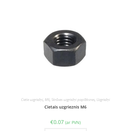
Cietie uzgriežņi
,
M6
,
Skrūves uzgriežņi paplāksnes
,
Uzgriežņi
Cietais uzgrieznis M6
€
0.07
(ar PVN)