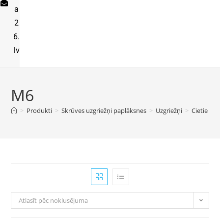
a
2
6.
lv
M6
>
Produkti
>
Skrūves uzgriežņi paplāksnes
>
Uzgriežņi
>
Cietie uzg
Atlasīt pēc noklusējuma