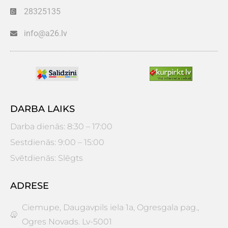
28325135
info@a26.lv
DARBA LAIKS
Darba dienās: 8:30 – 17:00
Sestdienās: 9:00 – 15:00
Svētdienās: Slēgts
ADRESE
Ciemupe, Daugavpils iela 1a, Ogresgala pag.,
Ogres Novads. Lv-5001