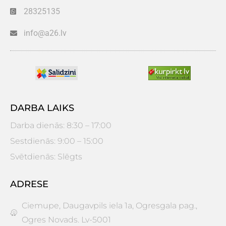
28325135
info@a26.lv
DARBA LAIKS
Darba dienās: 8:30 – 17:00
Sestdienās: 9:00 – 15:00
Svētdienās: Slēgts
ADRESE
Ciemupe, Daugavpils iela 1a, Ogresgala pag.,
Ogres Novads. Lv-5001