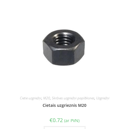
Cietie uzgriežņi
,
M20
,
Skrūves uzgriežņi paplāksnes
,
Uzgriežņi
Cietais uzgrieznis M20
€
0.72
(ar PVN)