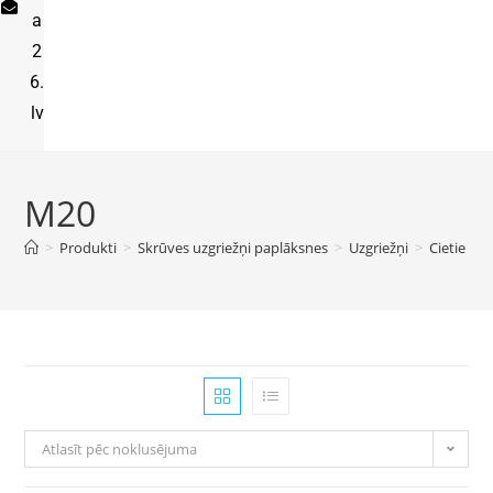
a
2
6.
lv
M20
>
Produkti
>
Skrūves uzgriežņi paplāksnes
>
Uzgriežņi
>
Cietie uzg
Atlasīt pēc noklusējuma