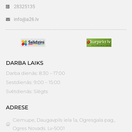
28325135
info@a26.lv
DARBA LAIKS
Darba dienās: 8:30 – 17:00
Sestdienās: 9:00 – 15:00
Svētdienās: Slēgts
ADRESE
Ciemupe, Daugavpils iela 1a, Ogresgala pag.,
Ogres Novads. Lv-5001