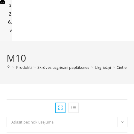
a
2
6.
lv
M10
>
Produkti
>
Skrūves uzgriežņi paplāksnes
>
Uzgriežņi
>
Cietie uzg
Atlasīt pēc noklusējuma