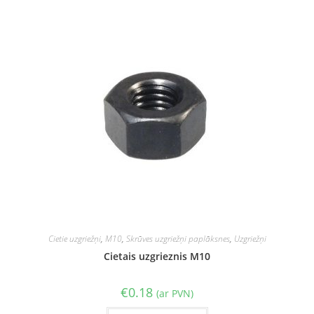
Cietie uzgriežņi
,
M10
,
Skrūves uzgriežņi paplāksnes
,
Uzgriežņi
Cietais uzgrieznis M10
€
0.18
(ar PVN)