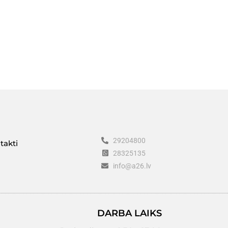
29204800
takti
28325135
info@a26.lv
DARBA LAIKS