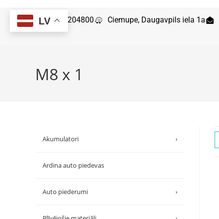
29204800
Ciemupe, Daugavpils iela 1a
LV
M8 x 1
Akumulatori
›
Ardina auto piedevas
Auto piederumi
›
Blīvējošie materiāli
›