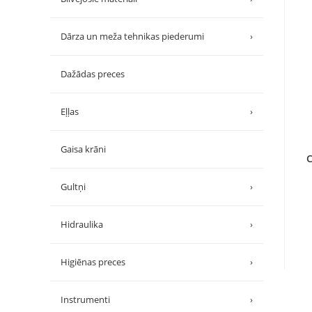
Dārza un meža tehnikas piederumi
›
Dažādas preces
Eļļas
›
Gaisa krāni
C
Gultņi
›
Hidraulika
›
Higiēnas preces
›
Instrumenti
›