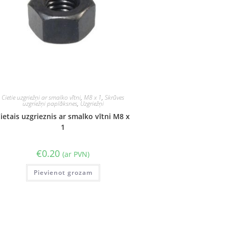
Cietie uzgriežņi ar smalko vītni
,
M8 x 1
,
Skrūves
uzgriežņi paplāksnes
,
Uzgriežņi
ietais uzgrieznis ar smalko vītni M8 x
1
€
0.20
(ar PVN)
Pievienot grozam