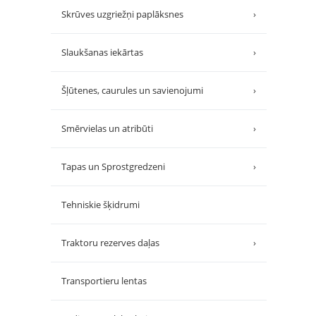
Skrūves uzgriežņi paplāksnes
›
Slaukšanas iekārtas
›
Šļūtenes, caurules un savienojumi
›
Smērvielas un atribūti
›
Tapas un Sprostgredzeni
›
Tehniskie šķidrumi
Traktoru rezerves daļas
›
Transportieru lentas