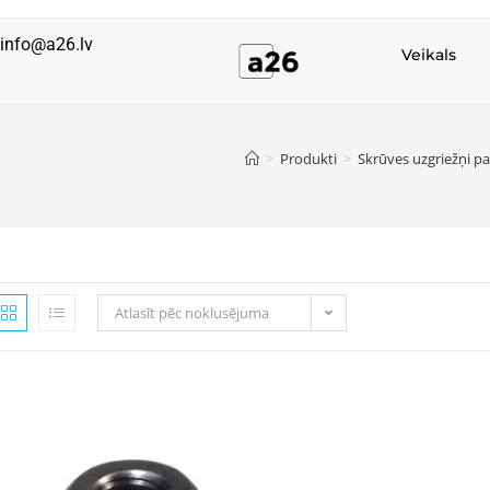
info@a26.lv
Veikals
>
Produkti
>
Skrūves uzgriežņi p
Atlasīt pēc noklusējuma