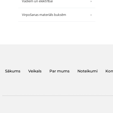
Vadiem un elektrībai
›
Virpošanas materiāls buksēm
›
Sākums
Veikals
Par mums
Noteikumi
Kon