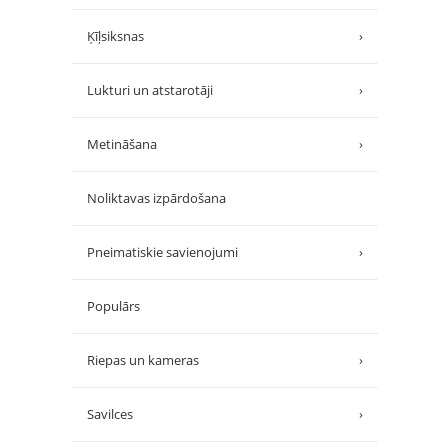
Ķīļsiksnas
›
Lukturi un atstarotāji
›
Metināšana
›
Noliktavas izpārdošana
Pneimatiskie savienojumi
›
Populārs
Riepas un kameras
›
Savilces
›