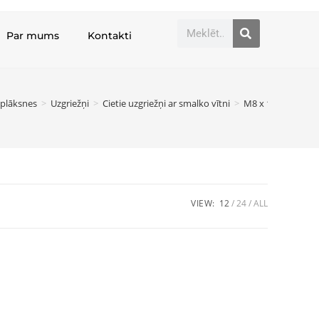
Par mums
Kontakti
aplāksnes
>
Uzgriežņi
>
Cietie uzgriežņi ar smalko vītni
>
M8 x 1
VIEW:
12
24
ALL