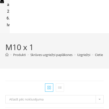
a
2
6.
lv
M10 x 1
>
Produkti
>
Skrūves uzgriežņi paplāksnes
>
Uzgriežņi
>
Cietie uzg
Atlasīt pēc noklusējuma