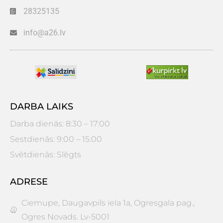
28325135
info@a26.lv
DARBA LAIKS
Darba dienās: 8:30 – 17:00
Sestdienās: 9:00 – 15:00
Svētdienās: Slēgts
ADRESE
Ciemupe, Daugavpils iela 1a, Ogresgala pag.,
Ogres Novads. Lv-5001