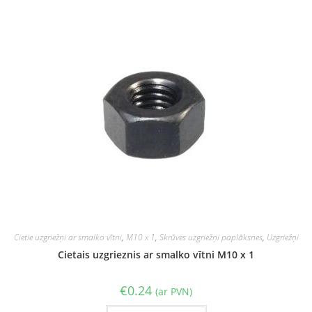
Cietie uzgriežņi ar smalko vītni
,
M10 x 1
,
Skrūves uzgriežņi paplāksnes
,
Uzgriežņi
Cietais uzgrieznis ar smalko vītni M10 x 1
€
0.24
(ar PVN)