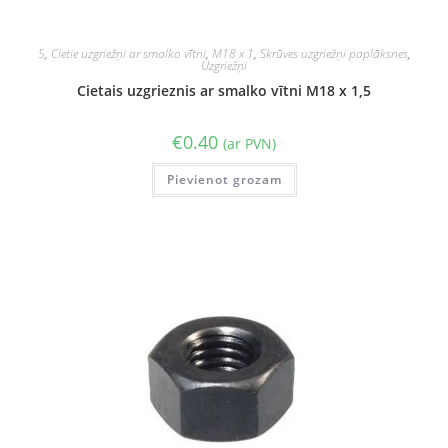
5
,
Cietie uzgriežņi ar smalko vītni
,
M18 x 1
,
Skrūves uzgriežņi paplāksnes
,
Uzgriežņi
Cietais uzgrieznis ar smalko vītni M18 x 1,5
€
0.40
(ar PVN)
Pievienot grozam