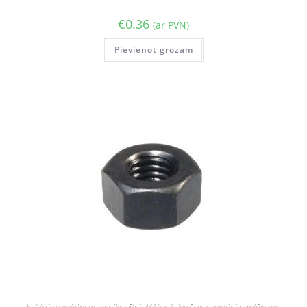
€
0.36
(ar PVN)
Pievienot grozam
5
,
Cietie uzgriežņi ar smalko vītni
,
M16 x 1
,
Skrūves uzgriežņi paplāksnes
,