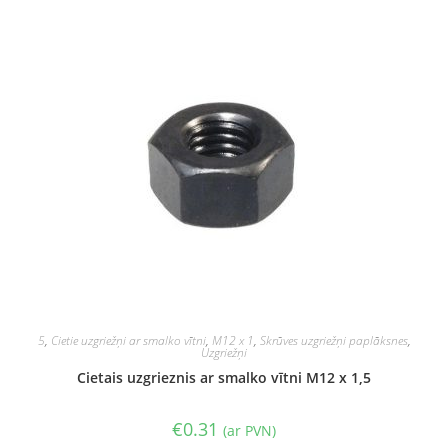
5
,
Cietie uzgriežņi ar smalko vītni
,
M12 x 1
,
Skrūves uzgriežņi paplāksnes
,
Uzgriežņi
Cietais uzgrieznis ar smalko vītni M12 x 1,5
€
0.31
(ar PVN)