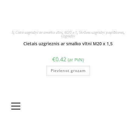
5
,
Cietie uzgriežņi ar smalko vītni
,
M20 x 1
,
Skrūves uzgriežņi paplāksnes
,
Uzgriežņi
Cietais uzgrieznis ar smalko vītni M20 x 1,5
€
0.42
(ar PVN)
Pievienot grozam