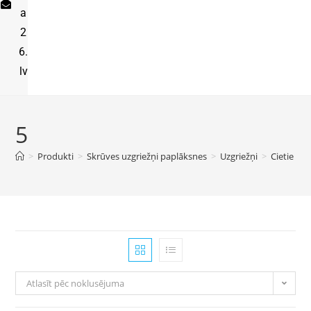
a
2
6.
lv
5
>
Produkti
>
Skrūves uzgriežņi paplāksnes
>
Uzgriežņi
>
Cietie uzg
Atlasīt pēc noklusējuma