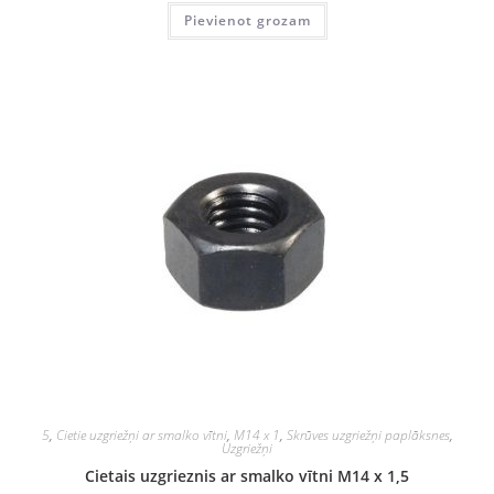
Pievienot grozam
5
,
Cietie uzgriežņi ar smalko vītni
,
M14 x 1
,
Skrūves uzgriežņi paplāksnes
,
Uzgriežņi
Cietais uzgrieznis ar smalko vītni M14 x 1,5