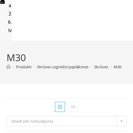
a
2
6.
lv
M30
>
Produkti
>
Skrūves uzgriežņi paplāksnes
>
Skrūves
>
M30
Atlasīt pēc noklusējuma