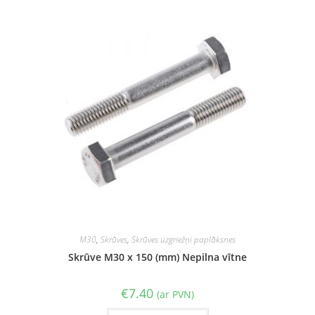
M30
,
Skrūves
,
Skrūves uzgriežņi paplāksnes
Skrūve M30 x 150 (mm) Nepilna vītne
€
7.40
(ar PVN)