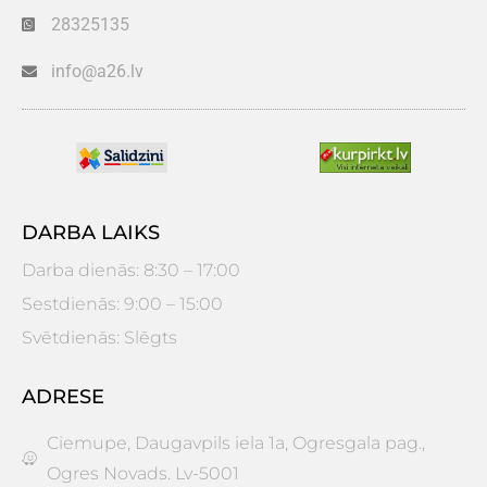
28325135
info@a26.lv
DARBA LAIKS
Darba dienās: 8:30 – 17:00
Sestdienās: 9:00 – 15:00
Svētdienās: Slēgts
ADRESE
Ciemupe, Daugavpils iela 1a, Ogresgala pag.,
Ogres Novads. Lv-5001