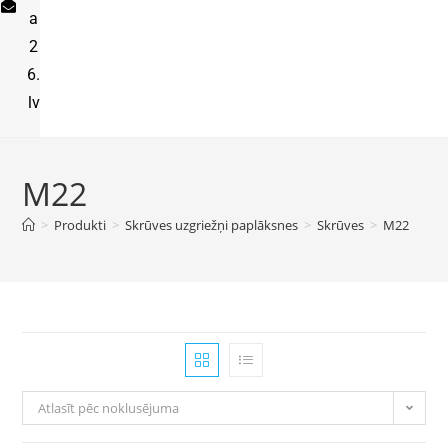
a
2
6.
lv
M22
>
Produkti
>
Skrūves uzgriežņi paplāksnes
>
Skrūves
>
M22
Atlasīt pēc noklusējuma