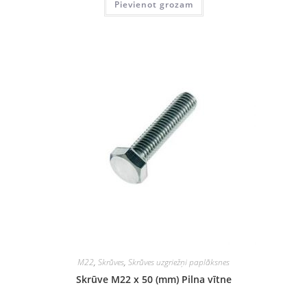
Pievienot grozam
M22
,
Skrūves
,
Skrūves uzgriežņi paplāksnes
Skrūve M22 x 50 (mm) Pilna vītne