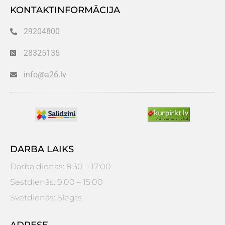
KONTAKTINFORMĀCIJA
29204800
28325135
info@a26.lv
DARBA LAIKS
Darba dienās: 8:30 – 17:00
Sestdienās: 9:00 – 15:00
Svētdienās: Slēgts
ADRESE