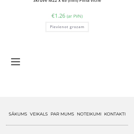
Skrūve M22 x 65 (mm) Pilna vītne
€
1.26
(ar PVN)
Pievienot grozam
SĀKUMS
VEIKALS
PAR MUMS
NOTEIKUMI
KONTAKTI