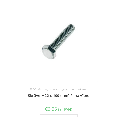
M22
,
Skrūves
,
Skrūves uzgriežņi paplāksnes
Skrūve M22 x 100 (mm) Pilna vītne
€
3.36
(ar PVN)