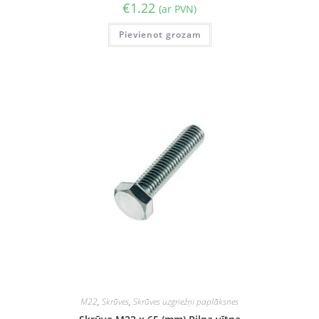
€
1.22
(ar PVN)
Pievienot grozam
M22
,
Skrūves
,
Skrūves uzgriežņi paplāksnes