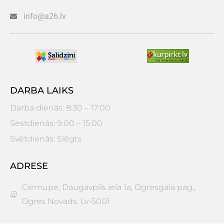
info@a26.lv
DARBA LAIKS
Darba dienās: 8:30 – 17:00
Sestdienās: 9:00 – 15:00
Svētdienās: Slēgts
ADRESE
Ciemupe, Daugavpils iela 1a, Ogresgala pag.,
Ogres Novads. Lv-5001