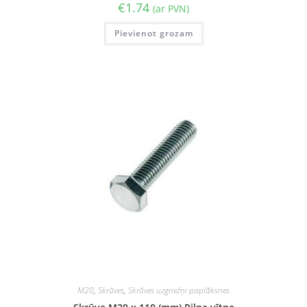
€
1.74
(ar PVN)
Pievienot grozam
M20
,
Skrūves
,
Skrūves uzgriežņi paplāksnes