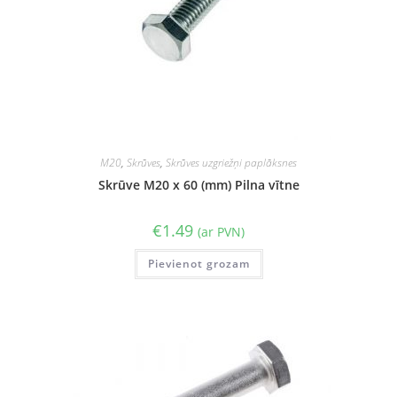
M20
,
Skrūves
,
Skrūves uzgriežņi paplāksnes
Skrūve M20 x 60 (mm) Pilna vītne
€
1.49
(ar PVN)
Pievienot grozam