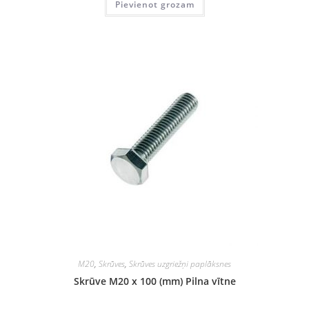
Pievienot grozam
M20
,
Skrūves
,
Skrūves uzgriežņi paplāksnes
Skrūve M20 x 100 (mm) Pilna vītne