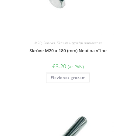
M20
,
Skrūves
,
Skrūves uzgriežņi paplāksnes
Skrūve M20 x 180 (mm) Nepilna vītne
€
3.20
(ar PVN)
Pievienot grozam