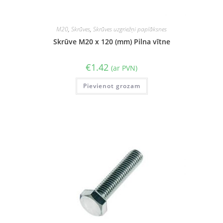
M20
,
Skrūves
,
Skrūves uzgriežņi paplāksnes
Skrūve M20 x 120 (mm) Pilna vītne
€
1.42
(ar PVN)
Pievienot grozam