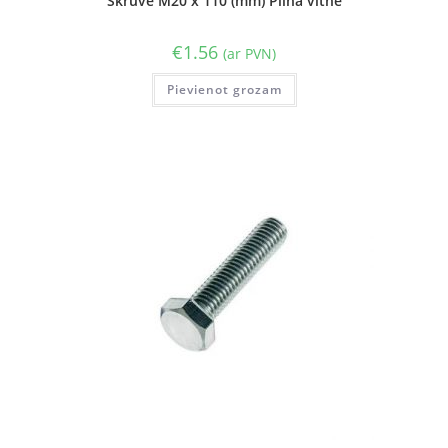
Skrūve M20 x 110 (mm) Pilna vītne
€
1.56
(ar PVN)
Pievienot grozam