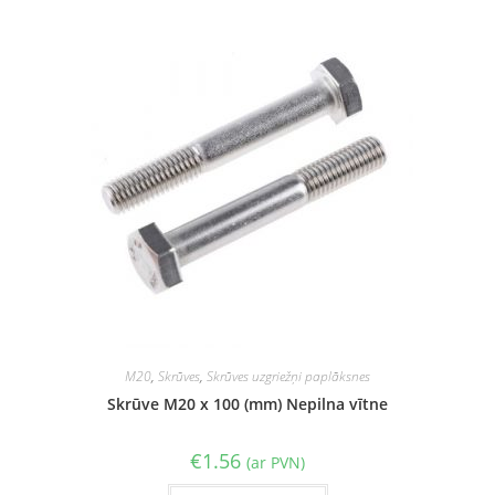
M20
,
Skrūves
,
Skrūves uzgriežņi paplāksnes
Skrūve M20 x 100 (mm) Nepilna vītne
€
1.56
(ar PVN)