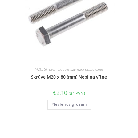
M20
,
Skrūves
,
Skrūves uzgriežņi paplāksnes
Skrūve M20 x 80 (mm) Nepilna vītne
€
2.10
(ar PVN)
Pievienot grozam