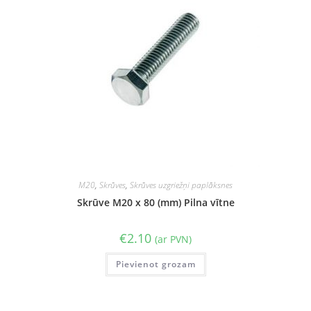
M20
,
Skrūves
,
Skrūves uzgriežņi paplāksnes
Skrūve M20 x 80 (mm) Pilna vītne
€
2.10
(ar PVN)
Pievienot grozam