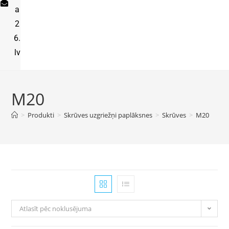
a
2
6.
lv
M20
>
Produkti
>
Skrūves uzgriežņi paplāksnes
>
Skrūves
>
M20
Atlasīt pēc noklusējuma