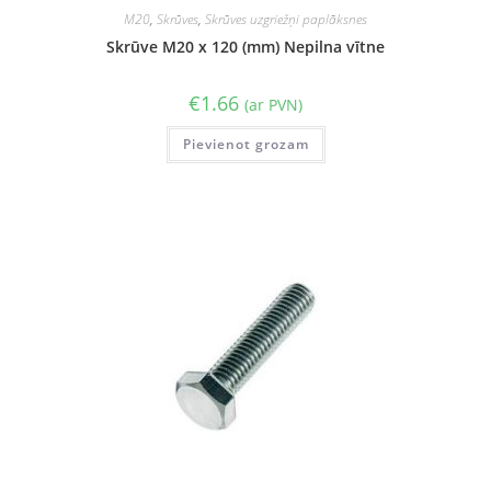
M20
,
Skrūves
,
Skrūves uzgriežņi paplāksnes
Skrūve M20 x 120 (mm) Nepilna vītne
€
1.66
(ar PVN)
Pievienot grozam