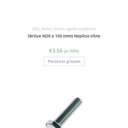
M20
,
Skrūves
,
Skrūves uzgriežņi paplāksnes
Skrūve M20 x 150 (mm) Nepilna vītne
€
3.54
(ar PVN)
Pievienot grozam