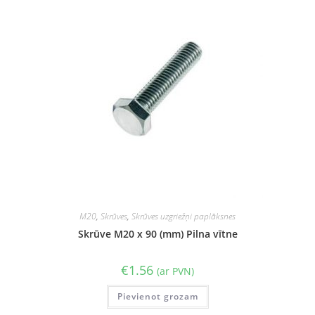
M20
,
Skrūves
,
Skrūves uzgriežņi paplāksnes
Skrūve M20 x 90 (mm) Pilna vītne
€
1.56
(ar PVN)
Pievienot grozam