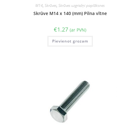
M14
,
Skrūves
,
Skrūves uzgriežņi paplāksnes
Skrūve M14 x 140 (mm) Pilna vītne
€
1.27
(ar PVN)
Pievienot grozam