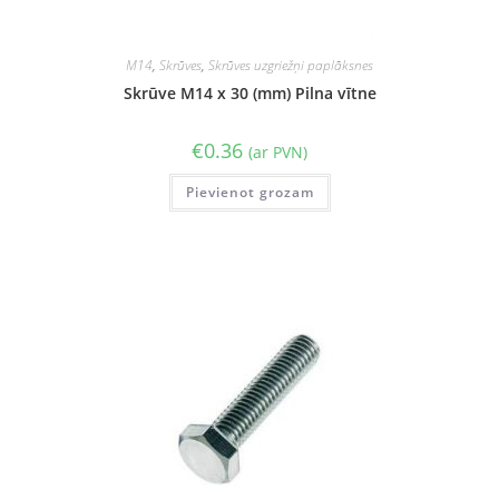
M14
,
Skrūves
,
Skrūves uzgriežņi paplāksnes
Skrūve M14 x 30 (mm) Pilna vītne
€
0.36
(ar PVN)
Pievienot grozam