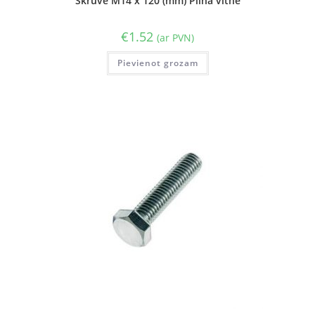
Skrūve M14 x 120 (mm) Pilna vītne
€
1.52
(ar PVN)
Pievienot grozam