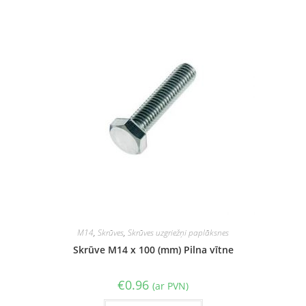
M14
,
Skrūves
,
Skrūves uzgriežņi paplāksnes
Skrūve M14 x 100 (mm) Pilna vītne
€
0.96
(ar PVN)