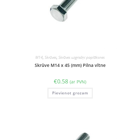
M14
,
Skrūves
,
Skrūves uzgriežņi paplāksnes
Skrūve M14 x 45 (mm) Pilna vītne
€
0.58
(ar PVN)
Pievienot grozam