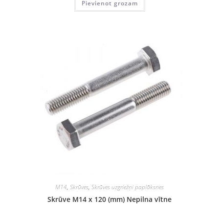
Pievienot grozam
M14
,
Skrūves
,
Skrūves uzgriežņi paplāksnes
Skrūve M14 x 120 (mm) Nepilna vītne