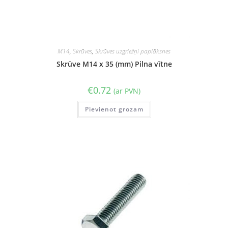
M14
,
Skrūves
,
Skrūves uzgriežņi paplāksnes
Skrūve M14 x 35 (mm) Pilna vītne
€
0.72
(ar PVN)
Pievienot grozam