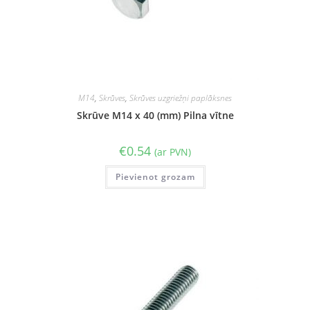
M14
,
Skrūves
,
Skrūves uzgriežņi paplāksnes
Skrūve M14 x 40 (mm) Pilna vītne
€
0.54
(ar PVN)
Pievienot grozam