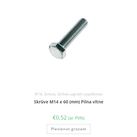
M14
,
Skrūves
,
Skrūves uzgriežņi paplāksnes
Skrūve M14 x 60 (mm) Pilna vītne
€
0.52
(ar PVN)
Pievienot grozam