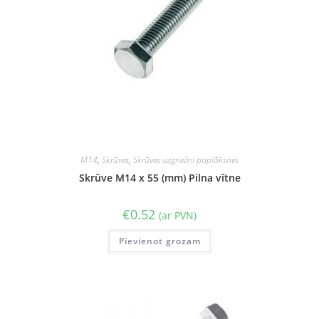
M14
,
Skrūves
,
Skrūves uzgriežņi paplāksnes
Skrūve M14 x 55 (mm) Pilna vītne
€
0.52
(ar PVN)
Pievienot grozam