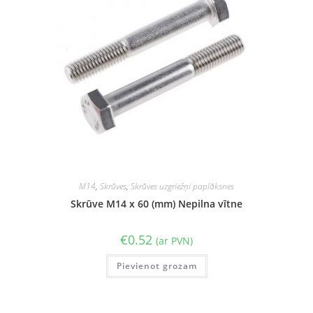
M14
,
Skrūves
,
Skrūves uzgriežņi paplāksnes
Skrūve M14 x 60 (mm) Nepilna vītne
€
0.52
(ar PVN)
Pievienot grozam