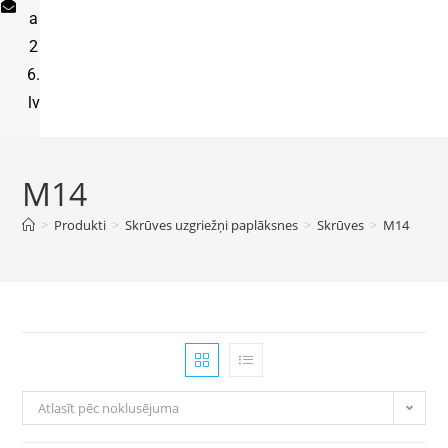
a
2
6.
lv
M14
>
Produkti
>
Skrūves uzgriežņi paplāksnes
>
Skrūves
>
M14
Atlasīt pēc noklusējuma