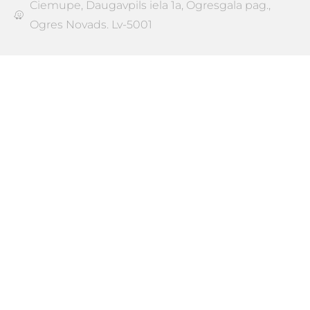
Ciemupe, Daugavpils iela 1a, Ogresgala pag.,
Ogres Novads. Lv-5001