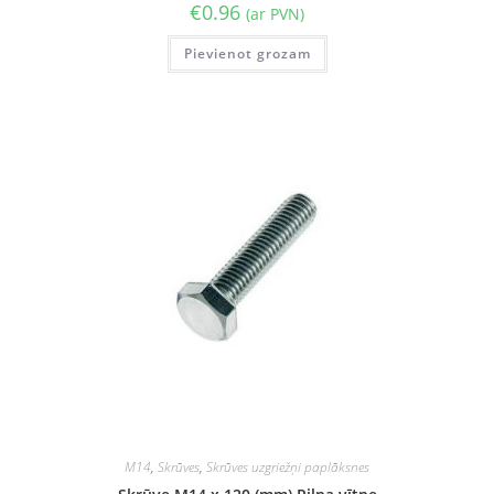
€
0.96
(ar PVN)
Pievienot grozam
M14
,
Skrūves
,
Skrūves uzgriežņi paplāksnes