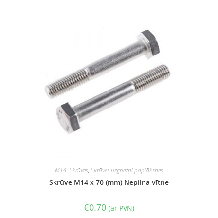
M14
,
Skrūves
,
Skrūves uzgriežņi paplāksnes
Skrūve M14 x 70 (mm) Nepilna vītne
€
0.70
(ar PVN)