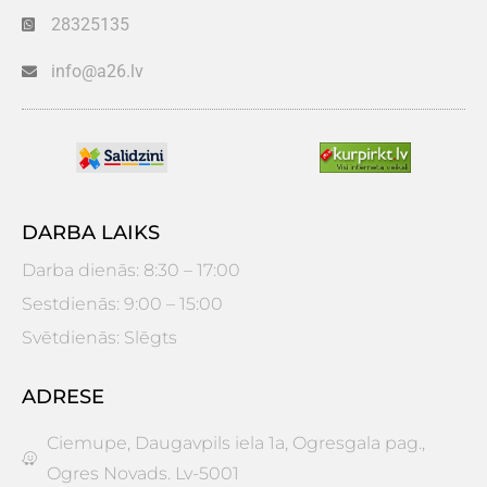
28325135
info@a26.lv
DARBA LAIKS
Darba dienās: 8:30 – 17:00
Sestdienās: 9:00 – 15:00
Svētdienās: Slēgts
ADRESE
Ciemupe, Daugavpils iela 1a, Ogresgala pag.,
Ogres Novads. Lv-5001