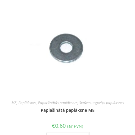
M8
,
Paplāksnes
,
Paplašinātās paplāksnes
,
Skrūves uzgriežņi paplāksnes
Paplašinātā paplāksne M8
€
0.60
(ar PVN)