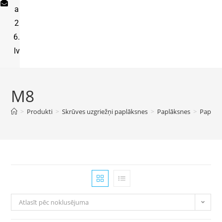
a
2
6.
lv
M8
>
Produkti
>
Skrūves uzgriežņi paplāksnes
>
Paplāksnes
>
Paplaši
Atlasīt pēc noklusējuma