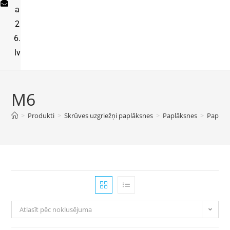
a
2
6.
lv
M6
>
Produkti
>
Skrūves uzgriežņi paplāksnes
>
Paplāksnes
>
Paplāk
Atlasīt pēc noklusējuma