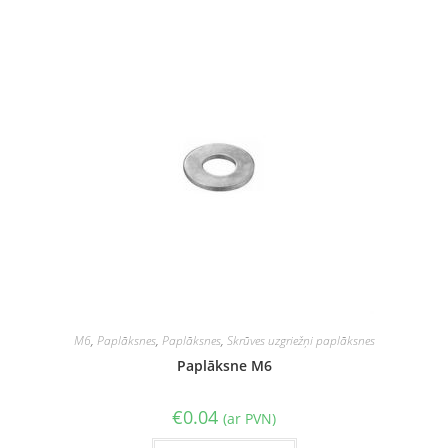
M6
,
Paplāksnes
,
Paplāksnes
,
Skrūves uzgriežņi paplāksnes
Paplāksne M6
€
0.04
(ar PVN)