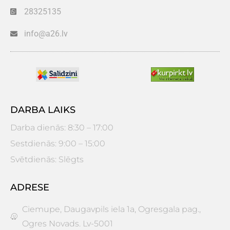
28325135
info@a26.lv
DARBA LAIKS
Darba dienās: 8:30 – 17:00
Sestdienās: 9:00 – 15:00
Svētdienās: Slēgts
ADRESE
Ciemupe, Daugavpils iela 1a, Ogresgala pag.,
Ogres Novads. Lv-5001