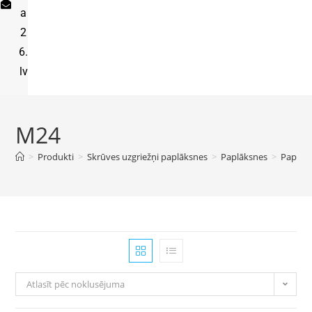
a
2
6.
lv
M24
>
Produkti
>
Skrūves uzgriežņi paplāksnes
>
Paplāksnes
>
Paplāk
Atlasīt pēc noklusējuma