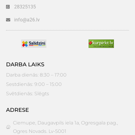
28325135
info@a26.lv
DARBA LAIKS
Darba dienās: 8:30 – 17:00
Sestdienās: 9:00 – 15:00
Svētdienās: Slēgts
ADRESE
Ciemupe, Daugavpils iela 1a, Ogresgala pag.,
Ogres Novads. Lv-5001