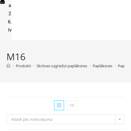
a
2
6.
lv
M16
>
Produkti
>
Skrūves uzgriežņi paplāksnes
>
Paplāksnes
>
Paplāk
Atlasīt pēc noklusējuma