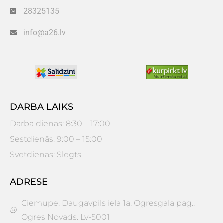
28325135
info@a26.lv
DARBA LAIKS
Darba dienās: 8:30 – 17:00
Sestdienās: 9:00 – 15:00
Svētdienās: Slēgts
ADRESE
Ciemupe, Daugavpils iela 1a, Ogresgala pag.,
Ogres Novads. Lv-5001