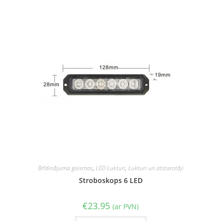
Brīdinājuma gaismas
,
LED Lukturi
,
Lukturi un atstarotāji
Stroboskops 6 LED
€
23.95
(ar PVN)