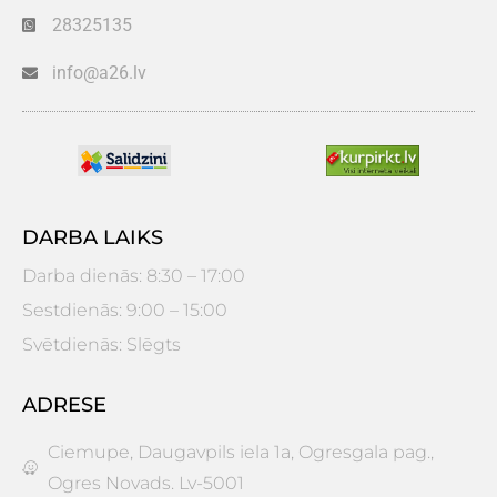
28325135
info@a26.lv
DARBA LAIKS
Darba dienās: 8:30 – 17:00
Sestdienās: 9:00 – 15:00
Svētdienās: Slēgts
ADRESE
Ciemupe, Daugavpils iela 1a, Ogresgala pag.,
Ogres Novads. Lv-5001