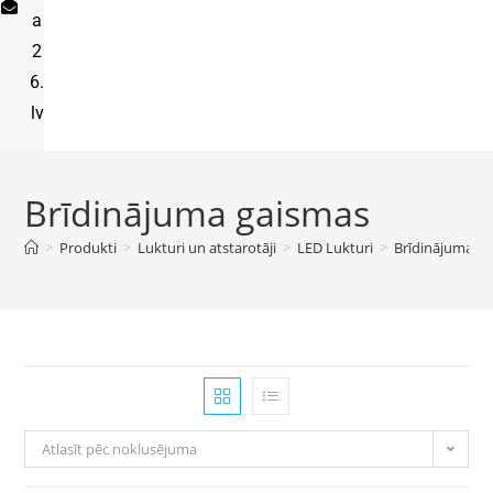
a
2
6.
lv
Brīdinājuma gaismas
>
Produkti
>
Lukturi un atstarotāji
>
LED Lukturi
>
Brīdinājuma g
Atlasīt pēc noklusējuma