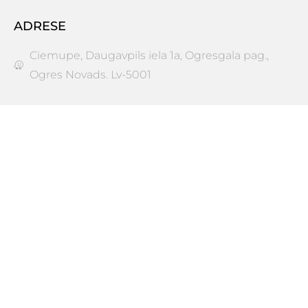
ADRESE
Ciemupe, Daugavpils iela 1a, Ogresgala pag.,
Ogres Novads. Lv-5001