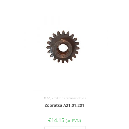
MTZ
,
Traktoru rezerves daļas
Zobratsa A21.01.201
€
14.15
(ar PVN)