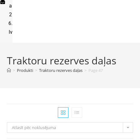
a
2
6.
lv
Traktoru rezerves daļas
>
Produkti
>
Traktoru rezerves daļas
>
Page 47
Atlasīt pēc noklusējuma