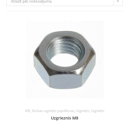
Atlasīt pēc noklusējuma
M8
,
Skrūves uzgriežņi paplāksnes
,
Uzgriežņi
,
Uzgriežņi
Uzgrieznis M8