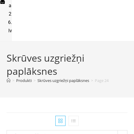
a
2
6.
lv
Skrūves uzgriežņi
paplāksnes
>
Produkti
>
Skrūves uzgriežņi paplāksnes
>
Page 24