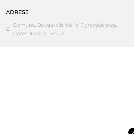
ADRESE
Ciemupe, Daugavpils iela 1a, Ogresgala pag.,
Ogres Novads. Lv-5001
0