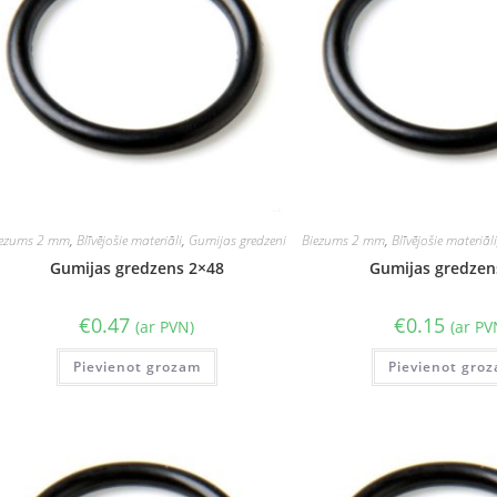
iezums 2 mm
,
Blīvējošie materiāli
,
Gumijas gredzeni
Biezums 2 mm
,
Blīvējošie materiāl
Gumijas gredzens 2×48
Gumijas gredzen
€
0.47
€
0.15
(ar PVN)
(ar PV
Pievienot grozam
Pievienot gro