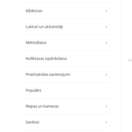
Ķīļsiksnas
›
Lukturi un atstarotāji
›
Metināšana
›
Noliktavas izpārdošana
B
Pneimatiskie savienojumi
›
Populārs
Riepas un kameras
›
Savilces
›