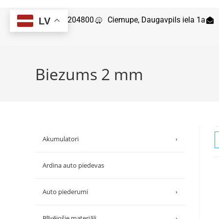
29204800
Ciemupe, Daugavpils iela 1a
LV
Biezums 2 mm
Akumulatori
›
Ardina auto piedevas
Auto piederumi
›
Blīvējošie materiāli
›