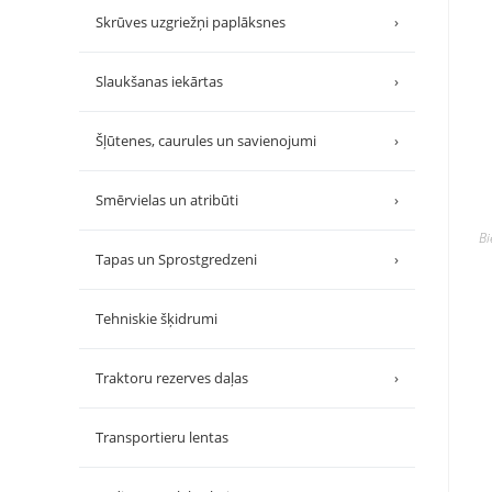
Skrūves uzgriežņi paplāksnes
›
Slaukšanas iekārtas
›
Šļūtenes, caurules un savienojumi
›
Smērvielas un atribūti
›
B
Tapas un Sprostgredzeni
›
Tehniskie šķidrumi
Traktoru rezerves daļas
›
Transportieru lentas