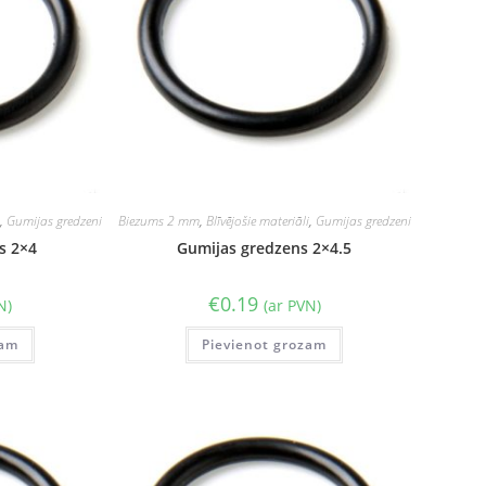
i
,
Gumijas gredzeni
Biezums 2 mm
,
Blīvējošie materiāli
,
Gumijas gredzeni
s 2×4
Gumijas gredzens 2×4.5
€
0.19
N)
(ar PVN)
zam
Pievienot grozam