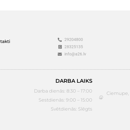
29204800
takti
28325135
info@a26.lv
DARBA LAIKS
Darba dienās: 8:30 – 17:00
Ciemupe, D
Sestdienās: 9:00 – 15:00
Svētdienās: Slēgts