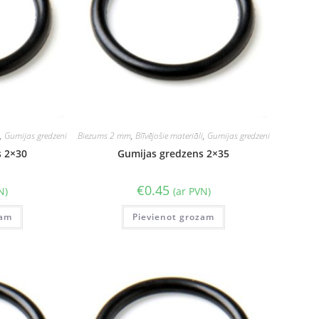
i
,
Gumijas gredzeni
Biezums 2 mm
,
Blīvējošie materiāli
,
Gumijas gredzeni
s 2×30
Gumijas gredzens 2×35
€
0.45
N)
(ar PVN)
zam
Pievienot grozam