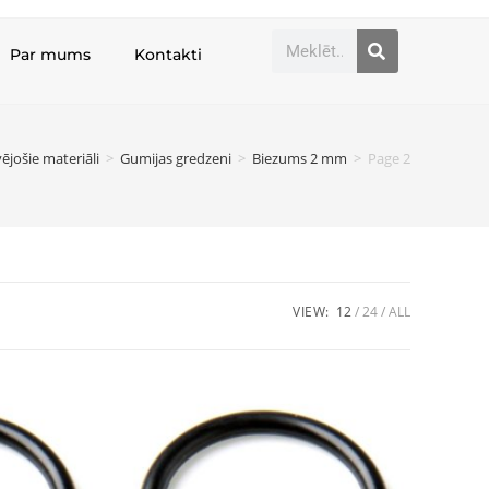
Par mums
Kontakti
vējošie materiāli
>
Gumijas gredzeni
>
Biezums 2 mm
>
Page 2
VIEW:
12
24
ALL