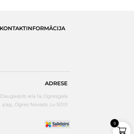
KONTAKTINFORMĀCIJA
ADRESE
augavpils iela 1a, Ogresgala
pag., Ogres Novads. Lv-5001
0