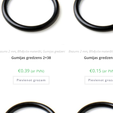
iezums 2 mm
,
Blīvējošie materiāli
,
Gumijas gredzeni
Biezums 2 mm
,
Blīvējošie materiāl
Gumijas gredzens 2×38
Gumijas gredzen
€
0.39
€
0.15
(ar PVN)
(ar PV
Pievienot grozam
Pievienot gro