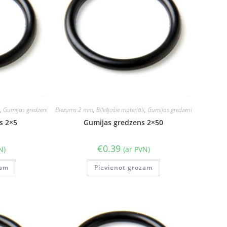
i
,
Gumijas gredzeni
Biezums 2 mm
,
Blīvējošie materiāli
,
Gumijas gredzeni
s 2×5
Gumijas gredzens 2×50
€
0.39
N)
(ar PVN)
zam
Pievienot grozam