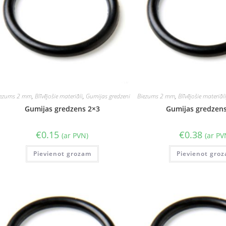
iezums 2 mm
,
Blīvējošie materiāli
,
Gumijas gredzeni
Biezums 2 mm
,
Blīvējošie materiāl
Gumijas gredzens 2×3
Gumijas gredzen
€
0.15
€
0.38
(ar PVN)
(ar PV
Pievienot grozam
Pievienot gro