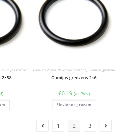
i
,
Gumijas gredzeni
Biezums 2 mm
,
Blīvējošie materiāli
,
Gumijas gredzeni
s 2×58
Gumijas gredzens 2×6
€
0.19
N)
(ar PVN)
zam
Pievienot grozam
1
2
3