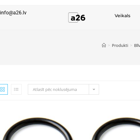
info@a26.lv
Veikals
>
Produkti
>
Blī
Atlasīt pēc noklusējuma