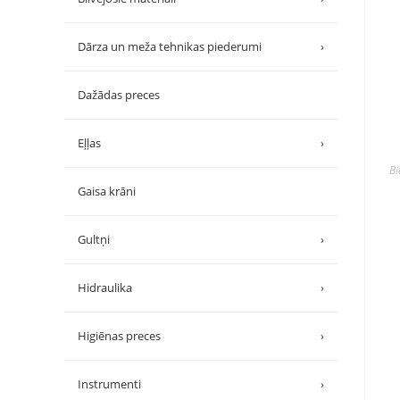
Dārza un meža tehnikas piederumi
›
Dažādas preces
Eļļas
›
B
Gaisa krāni
Gultņi
›
Hidraulika
›
Higiēnas preces
›
Instrumenti
›