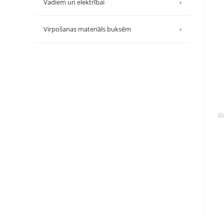
Vadiem un elektrībai
›
Virpošanas materiāls buksēm
›
B